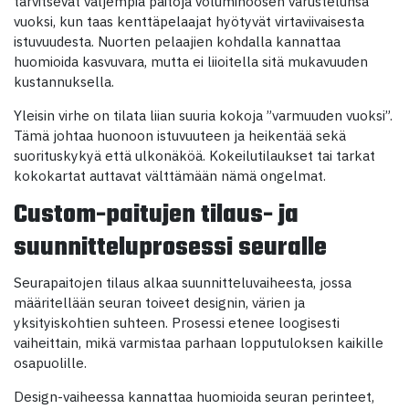
tarvitsevat väljempiä paitoja voluminöösen varustelunsa
vuoksi, kun taas kenttäpelaajat hyötyvät virtaviivaisesta
istuvuudesta. Nuorten pelaajien kohdalla kannattaa
huomioida kasvuvara, mutta ei liioitella sitä mukavuuden
kustannuksella.
Yleisin virhe on tilata liian suuria kokoja ”varmuuden vuoksi”.
Tämä johtaa huonoon istuvuuteen ja heikentää sekä
suorituskykyä että ulkonäköä. Kokeilutilaukset tai tarkat
kokokartat auttavat välttämään nämä ongelmat.
Custom-paitujen tilaus- ja
suunnitteluprosessi seuralle
Seurapaitojen tilaus alkaa suunnitteluvaiheesta, jossa
määritellään seuran toiveet designin, värien ja
yksityiskohtien suhteen. Prosessi etenee loogisesti
vaiheittain, mikä varmistaa parhaan lopputuloksen kaikille
osapuolille.
Design-vaiheessa kannattaa huomioida seuran perinteet,