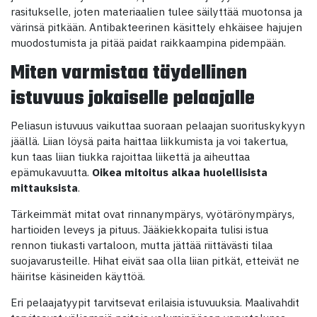
rasitukselle, joten materiaalien tulee säilyttää muotonsa ja
värinsä pitkään. Antibakteerinen käsittely ehkäisee hajujen
muodostumista ja pitää paidat raikkaampina pidempään.
Miten varmistaa täydellinen
istuvuus jokaiselle pelaajalle
Peliasun istuvuus vaikuttaa suoraan pelaajan suorituskykyyn
jäällä. Liian löysä paita haittaa liikkumista ja voi takertua,
kun taas liian tiukka rajoittaa liikettä ja aiheuttaa
epämukavuutta.
Oikea mitoitus alkaa huolellisista
mittauksista
.
Tärkeimmät mitat ovat rinnanympärys, vyötärönympärys,
hartioiden leveys ja pituus. Jääkiekkopaita tulisi istua
rennon tiukasti vartaloon, mutta jättää riittävästi tilaa
suojavarusteille. Hihat eivät saa olla liian pitkät, etteivät ne
häiritse käsineiden käyttöä.
Eri pelaajatyypit tarvitsevat erilaisia istuvuuksia. Maalivahdit