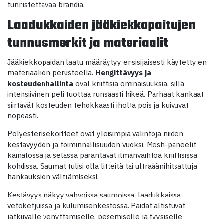
tunnistettavaa brändiä.
Laadukkaiden jääkiekkopaitujen
tunnusmerkit ja materiaalit
Jääkiekkopaidan laatu määräytyy ensisijaisesti käytettyjen
materiaalien perusteella.
Hengittävyys ja
kosteudenhallinta
ovat kriittisiä ominaisuuksia, sillä
intensiivinen peli tuottaa runsaasti hikeä. Parhaat kankaat
siirtävät kosteuden tehokkaasti iholta pois ja kuivuvat
nopeasti.
Polyesterisekoitteet ovat yleisimpiä valintoja niiden
kestävyyden ja toiminnallisuuden vuoksi. Mesh-paneelit
kainalossa ja selässä parantavat ilmanvaihtoa kriittisissä
kohdissa. Saumat tulisi olla litteitä tai ultraäänihitsattuja
hankauksien välttämiseksi.
Kestävyys näkyy vahvoissa saumoissa, laadukkaissa
vetoketjuissa ja kulumisenkestossa. Paidat altistuvat
jatkuvalle venyttämiselle, pesemiselle ja fyysiselle