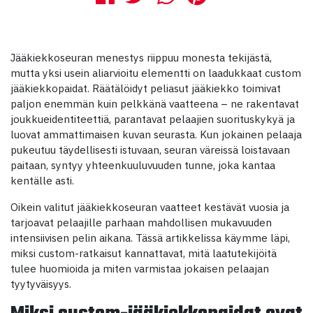
Jääkiekkoseuran menestys riippuu monesta tekijästä,
mutta yksi usein aliarvioitu elementti on laadukkaat custom
jääkiekkopaidat. Räätälöidyt peliasut jääkiekko toimivat
paljon enemmän kuin pelkkänä vaatteena – ne rakentavat
joukkueidentiteettiä, parantavat pelaajien suorituskykyä ja
luovat ammattimaisen kuvan seurasta. Kun jokainen pelaaja
pukeutuu täydellisesti istuvaan, seuran väreissä loistavaan
paitaan, syntyy yhteenkuuluvuuden tunne, joka kantaa
kentälle asti.
Oikein valitut jääkiekkoseuran vaatteet kestävät vuosia ja
tarjoavat pelaajille parhaan mahdollisen mukavuuden
intensiivisen pelin aikana. Tässä artikkelissa käymme läpi,
miksi custom-ratkaisut kannattavat, mitä laatutekijöitä
tulee huomioida ja miten varmistaa jokaisen pelaajan
tyytyväisyys.