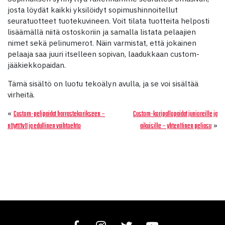
josta löydät kaikki yksilöidyt sopimushinnoitellut
seuratuotteet tuotekuvineen. Voit tilata tuotteita helposti
lisäämällä niitä ostoskoriin ja samalla listata pelaajien
nimet sekä pelinumerot. Näin varmistat, että jokainen
pelaaja saa juuri itselleen sopivan, laadukkaan custom-
jääkiekkopaidan.
Tämä sisältö on luotu tekoälyn avulla, ja se voi sisältää
virheitä.
«
Custom-pelipaidat harrastekorikseen –
Custom-koripallopaidat junioreille ja
»
näyttävä ja edullinen vaihtoehto
aikuisille – yhtenäinen peliasu