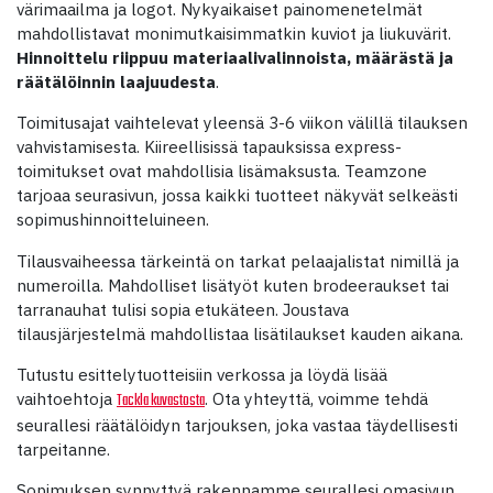
värimaailma ja logot. Nykyaikaiset painomenetelmät
mahdollistavat monimutkaisimmatkin kuviot ja liukuvärit.
Hinnoittelu riippuu materiaalivalinnoista, määrästä ja
räätälöinnin laajuudesta
.
Toimitusajat vaihtelevat yleensä 3-6 viikon välillä tilauksen
vahvistamisesta. Kiireellisissä tapauksissa express-
toimitukset ovat mahdollisia lisämaksusta. Teamzone
tarjoaa seurasivun, jossa kaikki tuotteet näkyvät selkeästi
sopimushinnoitteluineen.
Tilausvaiheessa tärkeintä on tarkat pelaajalistat nimillä ja
numeroilla. Mahdolliset lisätyöt kuten brodeeraukset tai
tarranauhat tulisi sopia etukäteen. Joustava
tilausjärjestelmä mahdollistaa lisätilaukset kauden aikana.
Tutustu esittelytuotteisiin verkossa ja löydä lisää
vaihtoehtoja
. Ota yhteyttä, voimme tehdä
Tackla kuvastosta
seurallesi räätälöidyn tarjouksen, joka vastaa täydellisesti
tarpeitanne.
Sopimuksen synnyttyä rakennamme seurallesi omasivun,