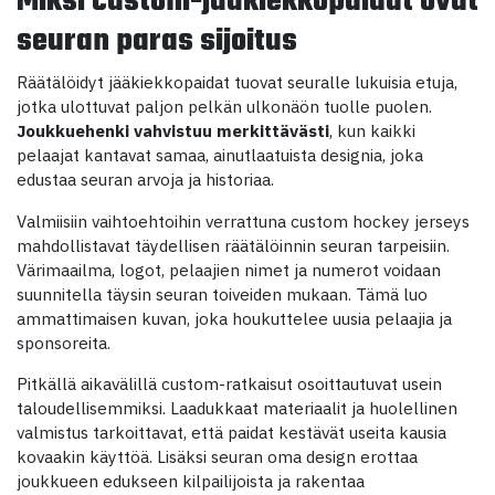
Miksi custom-jääkiekkopaidat ovat
seuran paras sijoitus
Räätälöidyt jääkiekkopaidat tuovat seuralle lukuisia etuja,
jotka ulottuvat paljon pelkän ulkonäön tuolle puolen.
Joukkuehenki vahvistuu merkittävästi
, kun kaikki
pelaajat kantavat samaa, ainutlaatuista designia, joka
edustaa seuran arvoja ja historiaa.
Valmiisiin vaihtoehtoihin verrattuna custom hockey jerseys
mahdollistavat täydellisen räätälöinnin seuran tarpeisiin.
Värimaailma, logot, pelaajien nimet ja numerot voidaan
suunnitella täysin seuran toiveiden mukaan. Tämä luo
ammattimaisen kuvan, joka houkuttelee uusia pelaajia ja
sponsoreita.
Pitkällä aikavälillä custom-ratkaisut osoittautuvat usein
taloudellisemmiksi. Laadukkaat materiaalit ja huolellinen
valmistus tarkoittavat, että paidat kestävät useita kausia
kovaakin käyttöä. Lisäksi seuran oma design erottaa
joukkueen edukseen kilpailijoista ja rakentaa