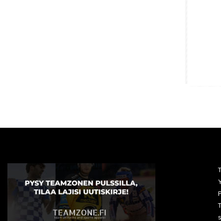
Y
P
T