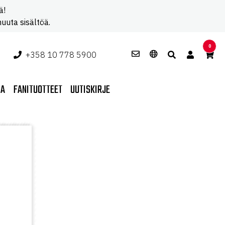
ä!
uuta sisältöä.
0
+358 10 778 5900
PA
FANITUOTTEET
UUTISKIRJE