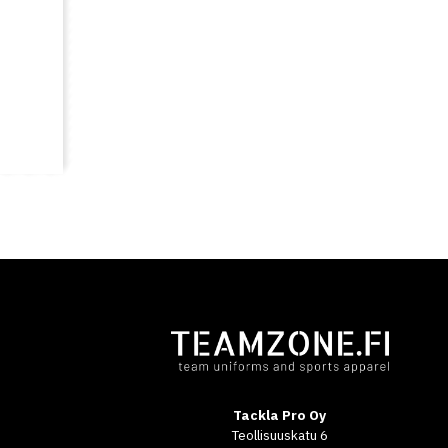
Tackla Pro Oy
Teollisuuskatu 6