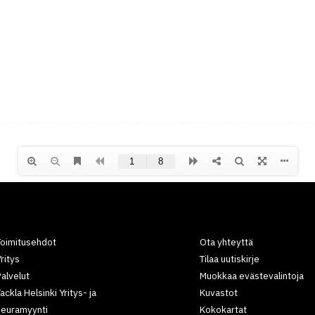
Toimitusehdot
Ota yhteyttä
ritys
Tilaa uutiskirje
alvelut
Muokkaa evästevalintoja
ackla Helsinki Yritys- ja
Kuvastot
seuramyynti
Kokokartat